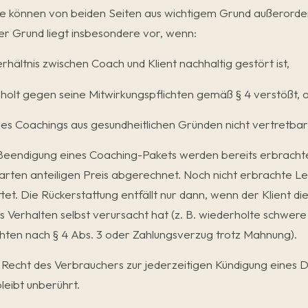
 können von beiden Seiten aus wichtigem Grund außerorden
er Grund liegt insbesondere vor, wenn:
rhältnis zwischen Coach und Klient nachhaltig gestört ist,
rholt gegen seine Mitwirkungspflichten gemäß § 4 verstößt, 
des Coachings aus gesundheitlichen Gründen nicht vertretbar 
 Beendigung eines Coaching-Pakets werden bereits erbrachte
barten anteiligen Preis abgerechnet. Noch nicht erbrachte L
tet. Die Rückerstattung entfällt nur dann, wenn der Klient di
s Verhalten selbst verursacht hat (z. B. wiederholte schwe
chten nach § 4 Abs. 3 oder Zahlungsverzug trotz Mahnung).
Recht des Verbrauchers zur jederzeitigen Kündigung eines 
eibt unberührt.