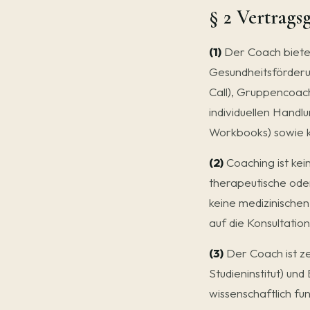
§ 2 Vertrags
(1)
Der Coach bietet
Gesundheitsförderu
Call), Gruppencoac
individuellen Handl
Workbooks) sowie 
(2)
Coaching ist kei
therapeutische ode
keine medizinischen
auf die Konsultati
(3)
Der Coach ist ze
Studieninstitut) un
wissenschaftlich fu