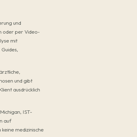
erung und
h oder per Video-
lyse mit
 Guides,
rztliche,
nosen und gibt
lient ausdrücklich
Michigan, IST-
n auf
 keine medizinische