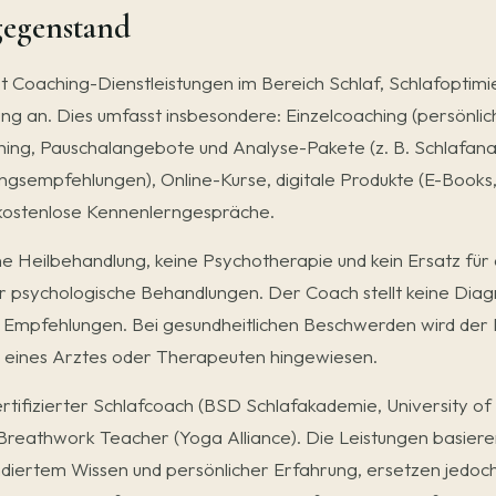
gegenstand
 Coaching-Dienstleistungen im Bereich Schlaf, Schlafoptimi
ng an. Dies umfasst insbesondere: Einzelcoaching (persönlic
hing, Pauschalangebote und Analyse-Pakete (z. B. Schlafana
ungsempfehlungen), Online-Kurse, digitale Produkte (E-Books,
kostenlose Kennenlerngespräche.
ne Heilbehandlung, keine Psychotherapie und kein Ersatz für ä
r psychologische Behandlungen. Der Coach stellt keine Diag
 Empfehlungen. Bei gesundheitlichen Beschwerden wird der K
on eines Arztes oder Therapeuten hingewiesen.
rtifizierter Schlafcoach (BSD Schlafakademie, University of 
d Breathwork Teacher (Yoga Alliance). Die Leistungen basiere
ndiertem Wissen und persönlicher Erfahrung, ersetzen jedoch