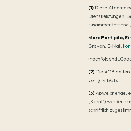
(1)
Diese Allgemeine
Dienstleistungen, B
zusammenfassend „L
Marc Partipilo, E
Greven, E-Mail:
kon
(nachfolgend „Coac
(2)
Die AGB gelten 
von § 14 BGB.
(3)
Abweichende, e
„Klient") werden nu
schriftlich zugestim