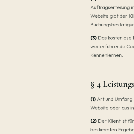
Auftragserteilung i
Website gibt der Kl
Buchungsbestätigun
(3)
Das kostenlose K
weiterführende Coa
Kennenlernen.
§ 4 Leistun
(1)
Art und Umfang d
Website oder aus in
(2)
Der Klient ist f
bestimmten Ergebni