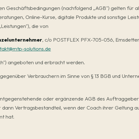
n Geschäftsbedingungen (nachfolgend „AGB") gelten für al
eratungen, Online-Kurse, digitale Produkte und sonstige Lei
eistungen"), die von
inzelunternehmer
, c/o POSTFLEX PFX-705-056, Emsdettene
takt@mtp-solutions.de
h") angeboten und erbracht werden.
gegenüber Verbrauchern im Sinne von § 13 BGB und Untern
ntgegenstehende oder ergänzende AGB des Auftraggebers
r dann Vertragsbestandteil, wenn der Coach ihrer Geltung au
mt hat.