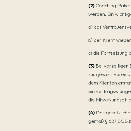
(2)
Coaching-Pakete
werden. Ein wichtig
a) das Vertrauensve
b) der Klient wiede
c) die Fortsetzung 
(3)
Bei vorzeitiger
zum jeweils verein
dem Klienten erstat
ein vertragswidrige
die Mitwirkungspfli
(4)
Das gesetzliche 
gemäß § 627 BGB bl