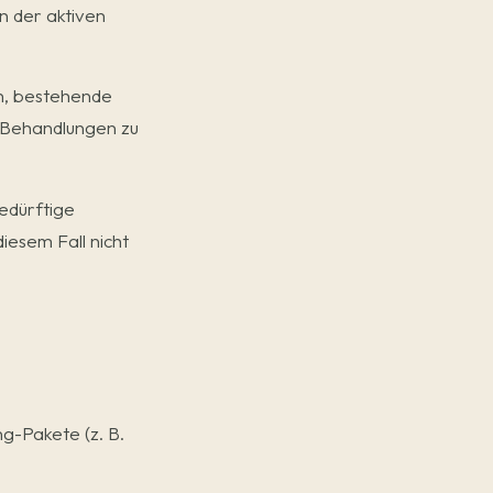
n der aktiven
en, bestehende
 Behandlungen zu
edürftige
iesem Fall nicht
g-Pakete (z. B.