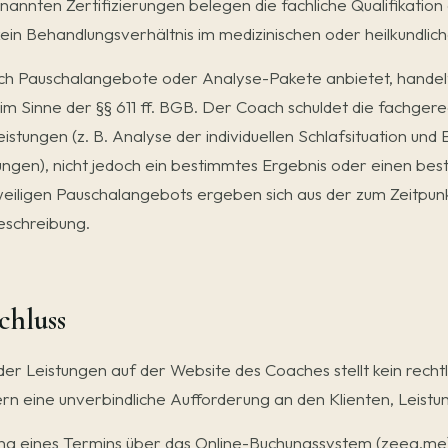
annten Zertifizierungen belegen die fachliche Qualifikation
in Behandlungsverhältnis im medizinischen oder heilkundlich
h Pauschalangebote oder Analyse-Pakete anbietet, handelt 
im Sinne der §§ 611 ff. BGB. Der Coach schuldet die fachger
istungen (z. B. Analyse der individuellen Schlafsituation und
gen), nicht jedoch ein bestimmtes Ergebnis oder einen best
eiligen Pauschalangebots ergeben sich aus der zum Zeitpun
eschreibung.
chluss
er Leistungen auf der Website des Coaches stellt kein recht
rn eine unverbindliche Aufforderung an den Klienten, Leistu
ng eines Termins über das Online-Buchungssystem (zeeg.me)